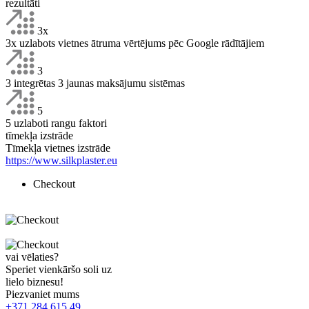
rezultāti
3х
3х
uzlabots vietnes ātruma vērtējums pēc Google rādītājiem
3
3
integrētas 3 jaunas maksājumu sistēmas
5
5
uzlaboti rangu faktori
tīmekļa izstrāde
Tīmekļa vietnes izstrāde
https://www.silkplaster.eu
Checkout
vai vēlaties?
Speriet vienkāršo soli uz
lielo biznesu!
Piezvaniet mums
+371 284 615 49