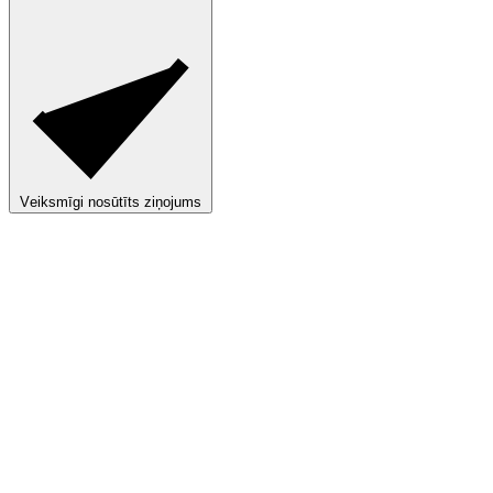
V
e
i
k
s
m
ī
g
i
n
o
s
ū
t
ī
t
s
z
i
ņ
o
j
u
m
s