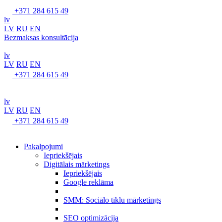
+371 284 615 49
lv
LV
RU
EN
Bezmaksas konsultācija
lv
LV
RU
EN
+371 284 615 49
lv
LV
RU
EN
+371 284 615 49
Pakalpojumi
Iepriekšējais
Digitālais mārketings
Iepriekšējais
Google reklāma
SMM: Sociālo tīklu mārketings
SEO optimizācija