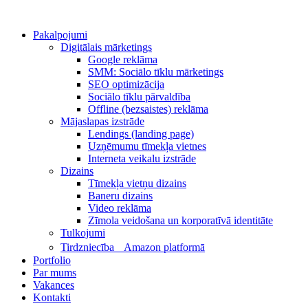
Pakalpojumi
Digitālais mārketings
Google reklāma
SMM: Sociālo tīklu mārketings
SEO optimizācija
Sociālo tīklu pārvaldība
Offline (bezsaistes) reklāma
Mājaslapas izstrāde
Lendings (landing page)
Uzņēmumu tīmekļa vietnes
Interneta veikalu izstrāde
Dizains
Tīmekļa vietņu dizains
Baneru dizains
Video reklāma
Zīmola veidošana un korporatīvā identitāte
Tulkojumi
Tirdzniecība Amazon platformā
Portfolio
Par mums
Vakances
Kontakti