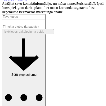
Atstājiet savu kontaktinformāciju, un mūsu menedžeris sastādīs īpaši
Jums pielāgotu darba plānu, bet mūsu komanda sagatavos Jūsu
uzņēmuma bezmaksas mārketinga analīzi!
Izvēlieties pakalpojuma veidu
S
ū
t
ī
t
p
i
e
p
r
a
s
ī
j
u
m
u