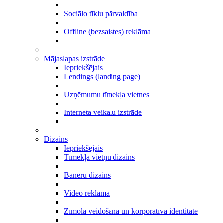
Sociālo tīklu pārvaldība
Offline (bezsaistes) reklāma
Mājaslapas izstrāde
Iepriekšējais
Lendings (landing page)
Uzņēmumu tīmekļa vietnes
Interneta veikalu izstrāde
Dizains
Iepriekšējais
Tīmekļa vietņu dizains
Baneru dizains
Video reklāma
Zīmola veidošana un korporatīvā identitāte