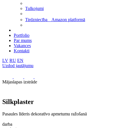
Tulkojumi
Tirdzniecība Amazon platformā
Portfolio
Par mums
Vakances
Kontakti
LV
RU
EN
Uzdod jautājumu
Mājaslapas izstrāde
Silkplaster
Pasaules līderis dekoratīvo apmetumu ražošanā
darba